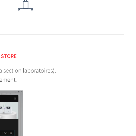
E STORE
 section laboratoires).
uement.