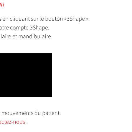
W)
s en cliquant sur le bouton «3Shape ».
votre compte 3Shape.
llaire et mandibulaire
es mouvements du patient.
actez-nous
!