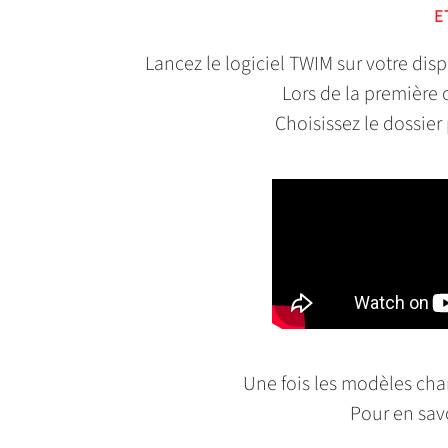
E
Lancez le logiciel TWIM sur votre dis
Lors de la première
Choisissez le dossier
Une fois les modèles cha
Pour en sav